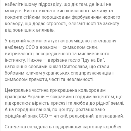
найелітнішому підрозділу, що діє там, де інші не
можуть. Виготовлена з високоякісного металу та
покрита стійким порошковим фарбуванням чорного
кольору, що додає строгості, елегантності та захисту
від зовнішніх впливів.
У верхній частині статуетки розміщено легендарну
емблему ССО з вовком — символом сили,
витривалості, зосередженості та мисливського
інстинкту. Нижче — вирізане гасло “Іду на Ви”,
натхненне словами князя Святослава, що стали
бойовим кличем українських спецпризначенців і
символом прямоти, честі та незламності.
Центральна частина прикрашена кольоровим
прапором України — яскравим і гордим акцентом, що
підкреслює вірність присязі та любов до рідної землі.
А на передній панелі, по центру, розташовано
офіційний знак ССО — чіткий, рельєфний, впізнаваний.
Статуетка складена в подарункову картонну коробку