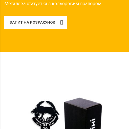
Металева статуетка з кольоровим прапором
ЗАПИТ НА РОЗРАХУНОК