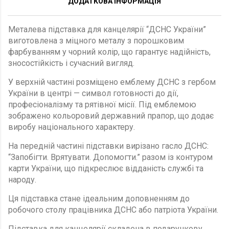
ДОДАТКОВА ІНФОРМАЦІЯ
Металева підставка для канцелярії “ДСНС України”
виготовлена з міцного металу з порошковим
фарбуванням у чорний колір, що гарантує надійність,
зносостійкість і сучасний вигляд.
У верхній частині розміщено емблему ДСНС з гербом
України в центрі — символ готовності до дії,
професіоналізму та рятівної місії. Під емблемою
зображено кольоровий державний прапор, що додає
виробу національного характеру.
На передній частині підставки вирізано гасло ДСНС:
“Запобігти. Врятувати. Допомогти.” разом із контуром
карти України, що підкреслює відданість службі та
народу.
Ця підставка стане ідеальним доповненням до
робочого столу працівника ДСНС або патріота України.
Підставка для канцелярії складена в подарункову